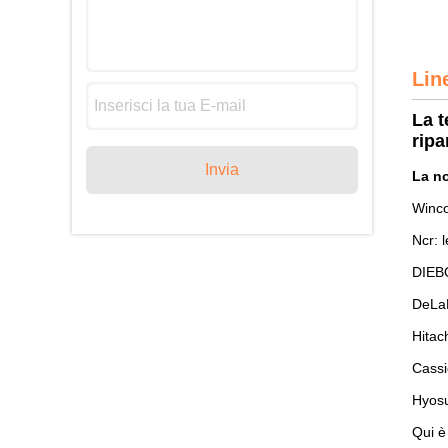
Lin
La t
ripa
Invia
La no
Winco
Ncr: 
DIEBO
DeLaR
Hitac
Cassi
Hyosu
Qui è 