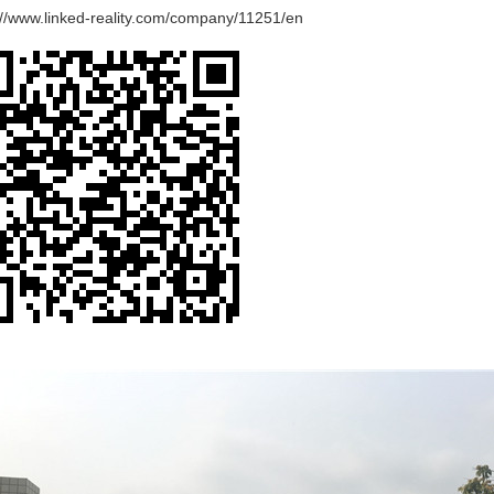
://www.linked-reality.com/company/11251/en