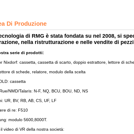
ea Di Produzione
ecnologia di RMG è stata fondata su nel 2008, si spec
razione, nella ristrutturazione e nelle vendite di pe
stra serie di prodotti:
r Nixdorf: cassetta, cassetta di scarto, doppio estrattore, lettore di sch
lettore di schede, relatore, modulo della scelta
LD: cassetta
ue/NMD/Talaris: N-F, NQ, BCU, BOU, ND, NS
hi: UR, BV, RB, AB, CS, UF, LF
ere di re: F510
ng: modulo 5600,8000T.
il video di VR della nostra società: