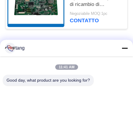
di ricambio di
49209542000F Diebold
Negoziabile MOQ:1pc
Controller
CONTATTO
Categorie popolari
Tutti
tang
Pezzi di ricambio di
il bancomat i pezzi
11:41 AM
BANCOMAT
meccanici
Good day, what product are you looking for?
parti di bancomat di
Parti di BANCOMAT
wincor
dell'ncr
Parti di BANCOMAT
Parti di BANCOMAT
di NMD
di Diebold