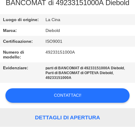
BANCOMAT di 49233151000A Diebold
CONTROLLO
Luogo di origine:
La Cina
QUALITÀ
Marca:
Diebold
CONTATTACI
Certificazione:
ISO9001
Numero di
49233151000A
modello:
NOTIZIE
Evidenziare:
,
parti di BANCOMAT di 49233151000A Diebold
,
Parti di BANCOMAT di OPTEVA Diebold
CASI
49233151000A
CONTATTACI!
RICHIEDI UN
PREVENTIVO
DETTAGLI DI APERTURA
MAPPA