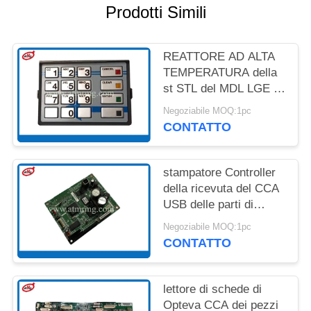
DEL
Prodotti Simili
SITO
REATTORE AD ALTA
POLITICA
TEMPERATURA della
st STL del MDL LGE di
SULLA
Diebold EPP7 BSC
RISERVATEZZA
Negoziabile MOQ:1pc
delle parti di ricambio
CONTATTO
di BANCOMAT
49249428000A
stampatore Controller
della ricevuta del CCA
USB delle parti di
BANCOMAT di
Negoziabile MOQ:1pc
39015104000B Diebold
CONTATTO
lettore di schede di
Opteva CCA dei pezzi