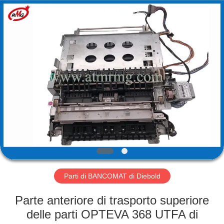
Rong
Mei
Guang
Science
And
Technology
Co.,
Ltd..
CASA
All
Rights
Reserved.
PRODOTTI
SU
DI
NOI
VISITA
Parti di BANCOMAT di Diebold
ALLA
Parte anteriore di trasporto superiore
FABBRICA
delle parti OPTEVA 368 UTFA di