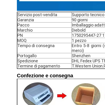
Servizio post-vendita
Supporto tecnico 
Garanzia
90 giorni
Pacco
Imballaggio adat
Marchio
Diebold
PN
1750295447-27 
MOQ
1 pezzo
Tempo di consegna
Entro 5-8 giorni 
merci)
Portogallo
Shenzhen
Spedizione
DHL Fedex UPS 
Termine di pagamento
T.Western Union.
Confezione e consegna