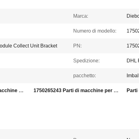
Marca:
Diebo
Numero di modello:
1750
dule Collect Unit Bracket
PN:
1750
Spedizione:
DHL
pacchetto:
Imbal
1750295447-27 Parti di macchine per bancomat
1750265243 Parti di macchine per bancomat