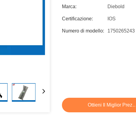
Marca:
Diebold
Certificazione:
IOS
Numero di modello:
1750265243
Ottieni Il Miglior Prez