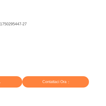
 1750295447-27
zo
Contattaci Ora