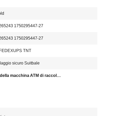
ld
265243 1750295447-27
265243 1750295447-27
 FEDEXUPS TNT
laggio sicuro Suitbale
Parti della macchina ATM di raccolta di unità di supporto