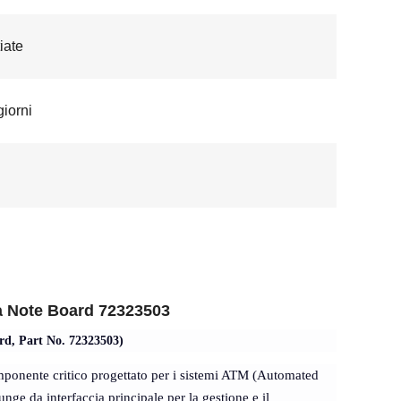
iate
giorni
a Note Board 72323503
rd, Part No. 72323503)
ponente critico progettato per i sistemi ATM (Automated
nge da interfaccia principale per la gestione e il