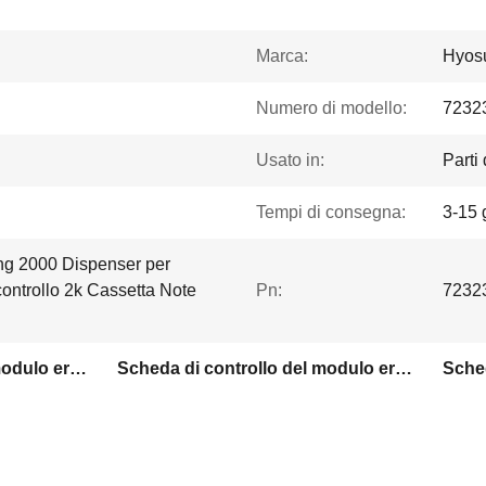
Marca:
Hyos
Numero di modello:
7232
Usato in:
Parti
Tempi di consegna:
3-15 g
ng 2000 Dispenser per
ontrollo 2k Cassetta Note
Pn:
7232
Scheda di controllo del modulo erogatore di banconote da 2k
Scheda di controllo del modulo erogatori di banconote