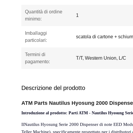
Quantità di ordine
1
minimo:
Imballaggi
scatola di cartone + schiu
particolari:
Termini di
T/T, Western Union, L/C
pagamento:
Descrizione del prodotto
ATM Parts Nautilus Hyosung 2000 Dispenser
Introduzione al prodotto: Parti ATM - Nautilus Hyosung Ser
Il
Nautilus Hyosung Serie 2000 Dispenser di note EED Modu
Teller Machine), specificamente progettato per i distributori