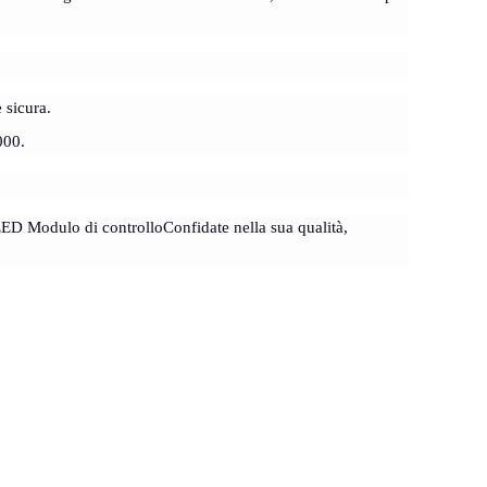
e sicura.
000.
EED Modulo di controllo
Confidate nella sua qualità,