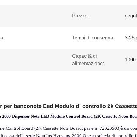
Prezzo:
negot
ma
Tempi di consegna:
3-25 
Capacità di
1000
alimentazione:
 per banconote Eed Modulo di controllo 2k Cassett
ie 2000 Dispenser Note EED Module Control Board (2K Cassette Notes Boa
le Control Board (2K Cassette Note Board, parte n. 72323503)
è un com
 di cassa della serie Nautilus Hyosung 2000.Questa scheda di controllo fu