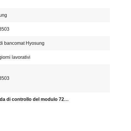
ung
3503
 di bancomat Hyosung
iorni lavorativi
3503
Scheda di controllo del modulo 72323503