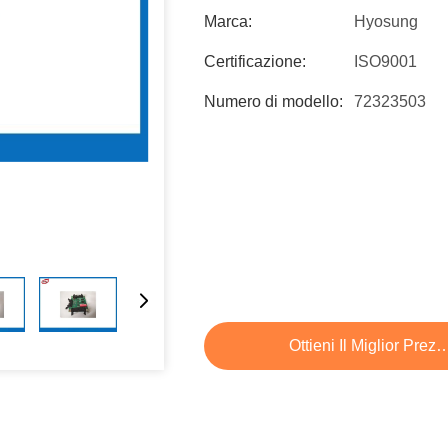
Marca:
Hyosung
Certificazione:
ISO9001
Numero di modello:
72323503
Ottieni Il Miglior Prez