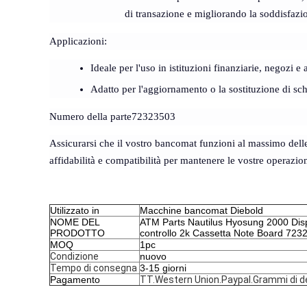
di transazione e migliorando la soddisfazio
Applicazioni
:
Ideale per l'uso in istituzioni finanziarie, negozi e 
Adatto per l'aggiornamento o la sostituzione di sc
Numero della parte
72323503
Assicurarsi che il vostro bancomat funzioni al massimo delle
affidabilità e compatibilità per mantenere le vostre operazion
Utilizzato in
Macchine bancomat Diebold
NOME DEL
ATM Parts Nautilus Hyosung 2000 Dis
PRODOTTO
controllo 2k Cassetta Note Board 723
MOQ
1pc
Condizione
nuovo
Tempo di consegna
3-15 giorni
Pagamento
TT.Western Union.Paypal.Grammi di d