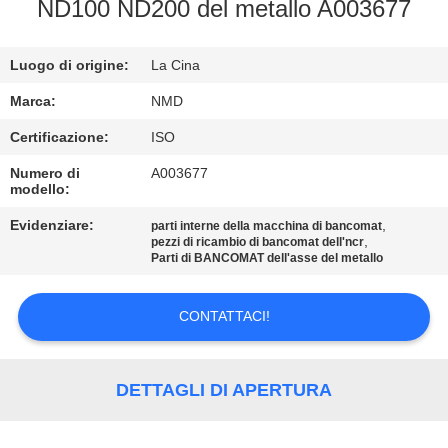
ND100 ND200 del metallo A003677
CONTROLLO
Luogo di origine:
La Cina
QUALITÀ
Marca:
NMD
CONTATTACI
Certificazione:
ISO
Numero di
A003677
modello:
NOTIZIE
Evidenziare:
,
parti interne della macchina di bancomat
,
pezzi di ricambio di bancomat dell'ncr
CASI
Parti di BANCOMAT dell'asse del metallo
CONTATTACI!
RICHIEDI UN
PREVENTIVO
DETTAGLI DI APERTURA
MAPPA