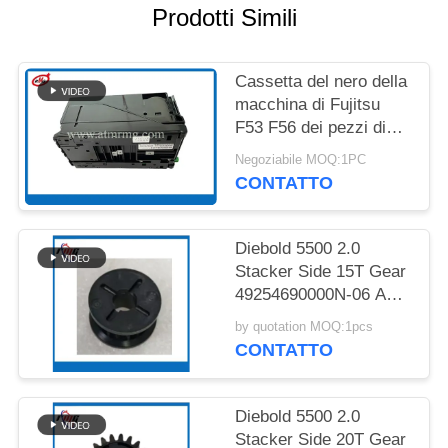
DEL
Prodotti Simili
SITO
Cassetta del nero della
POLITICA
macchina di Fujitsu
F53 F56 dei pezzi di
SULLA
ricambio di
RISERVATEZZA
Negoziabile MOQ:1PC
BANCOMAT di
CONTATTO
KD003234 C540
Diebold 5500 2.0
Stacker Side 15T Gear
49254690000N-06 ATM
Spare Part
by quotation MOQ:1pcs
CONTATTO
Diebold 5500 2.0
Stacker Side 20T Gear