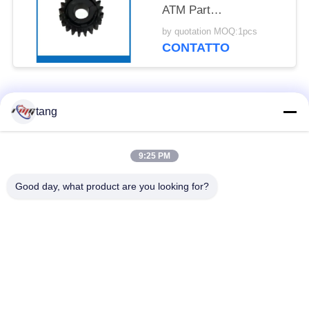
ATM Part
49254690000N-07
by quotation MOQ:1pcs
CONTATTO
Categorie popolari
Tutti
tang
Pezzi di ricambio di
il bancomat i pezzi
9:25 PM
BANCOMAT
meccanici
Good day, what product are you looking for?
parti di bancomat di
Parti di BANCOMAT
wincor
dell'ncr
Parti di BANCOMAT
Parti di BANCOMAT
di NMD
di Diebold