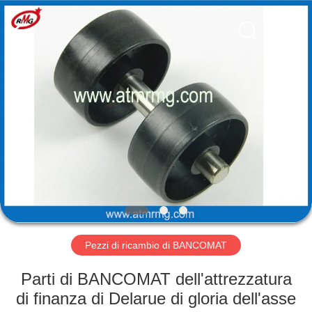
Rong
Mei
Guang
Science
And
Technology
Co.,
Ltd..
CASA
All
Rights
Reserved.
PRODOTTI
SU
DI
NOI
VISITA
Pezzi di ricambio di BANCOMAT
ALLA
Parti di BANCOMAT dell'attrezzatura
FABBRICA
di finanza di Delarue di gloria dell'asse