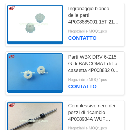
DEL
Ingranaggio bianco
SITO
delle parti
4P008885001 15T 21T
POLITICA
dell'attrezzatura di
Negoziabile MOQ:1pcs
bancomat di Hitachi
SULLA
CONTATTO
HCM 2845V
RISERVATEZZA
Parti WBX DRV 6-Z15
G di BANCOMAT della
cassetta 4P008882 001
Hitachi del RB di HCM
Negoziabile MOQ:1pcs
CONTATTO
Complessivo nero dei
pezzi di ricambio
4P008934A WUF
IDL1.S di bancomat di
Negoziabile MOQ:1pcs