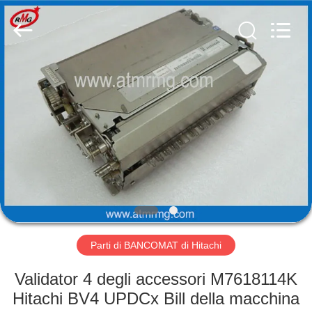
Rong
Mei
Guang
Science
And
Technology
Co.,
Ltd..
CASA
All
Rights
Reserved.
PRODOTTI
SU
DI
NOI
VISITA
Parti di BANCOMAT di Hitachi
ALLA
Validator 4 degli accessori M7618114K
FABBRICA
Hitachi BV4 UPDCx Bill della macchina