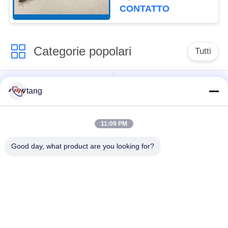
Hitachi HCM
CONTATTO
Categorie popolari
Tutti
Pezzi di ricambio di
il bancomat i pezzi
tang
BANCOMAT
meccanici
11:09 PM
parti di bancomat di
Parti di BANCOMAT
wincor
dell'ncr
Good day, what product are you looking for?
Parti di BANCOMAT
Parti di BANCOMAT
di NMD
di Diebold
Parti di BANCOMAT
Macchina della Banca
di Hitachi
di BANCOMAT