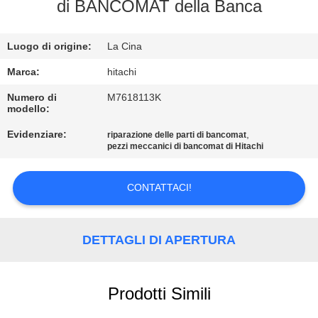
di BANCOMAT della Banca
CONTROLLO
Luogo di origine:
La Cina
QUALITÀ
Marca:
hitachi
CONTATTACI
Numero di
M7618113K
modello:
Evidenziare:
,
riparazione delle parti di bancomat
NOTIZIE
pezzi meccanici di bancomat di Hitachi
CASI
CONTATTACI!
RICHIEDI UN
DETTAGLI DI APERTURA
PREVENTIVO
Prodotti Simili
MAPPA