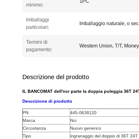
1PC
minimo:
Imballaggi
Imballaggio naturale, o seco
particolari:
Termini di
Western Union, T/T, Mone
pagamento:
Descrizione del prodotto
IL BANCOMAT dell'ncr parte la doppia puleggia 36T 24T
Descrizione di prodotto
PN
445-0638120
Marca
Ncr
Circostanza
Nuovo generico
Tipo
ingranaggio del doppio di 36T 24T