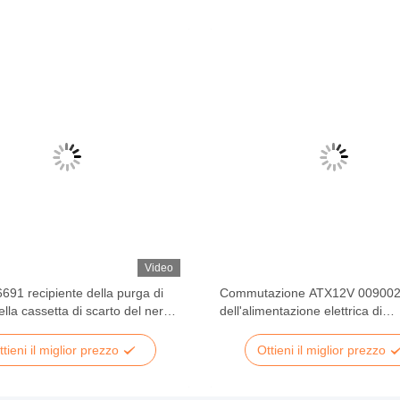
Video
91 recipiente della purga di
Commutazione ATX12V 00900
ella cassetta di scarto del nero
dell'alimentazione elettrica di
 S2 delle parti di BANCOMAT
BANCOMAT 250W dell'ncr 662
ttieni il miglior prezzo
Ottieni il miglior prezzo