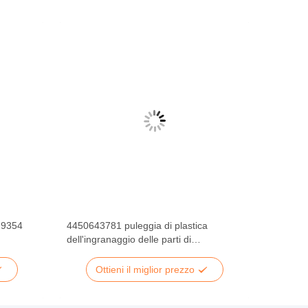
29354
4450643781 puleggia di plastica
dell'ingranaggio delle parti di
2
BANCOMAT dell'ncr 16T per il relatore
dell'ncr
Ottieni il miglior prezzo