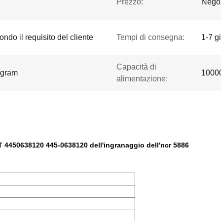
Prezzo:
Negoz
ndo il requisito del cliente
Tempi di consegna:
1-7 gi
Capacità di
ygram
1000
alimentazione:
 4450638120 445-0638120 dell'ingranaggio dell'ncr 5886