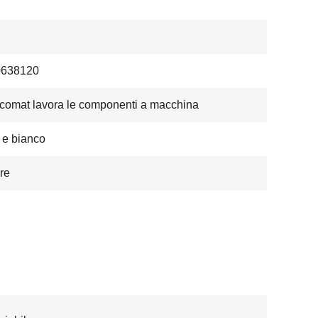
0638120
ncomat lavora le componenti a macchina
 e bianco
ore