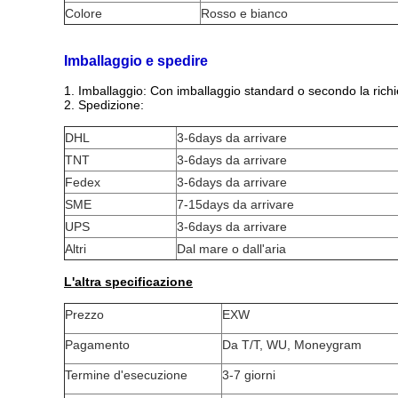
Colore
Rosso e bianco
Imballaggio e spedire
1.
Imballaggio: Con imballaggio standard o secondo la richie
2.
Spedizione:
DHL
3-6days da arrivare
TNT
3-6days da arrivare
Fedex
3-6days da arrivare
SME
7-15days da arrivare
UPS
3-6days da arrivare
Altri
Dal mare o dall'aria
L'altra specificazione
Prezzo
EXW
Pagamento
Da T/T, WU, Moneygram
Termine d'esecuzione
3-7 giorni