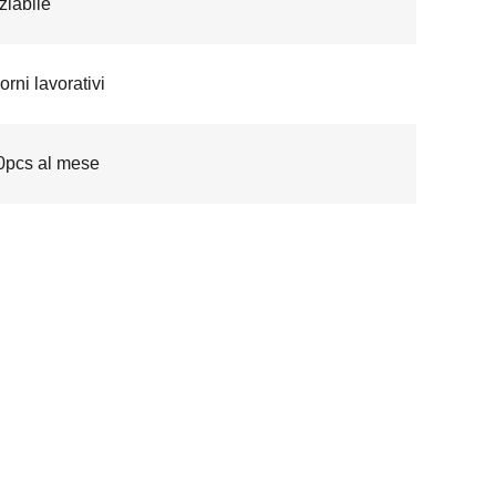
iabile
orni lavorativi
0pcs al mese