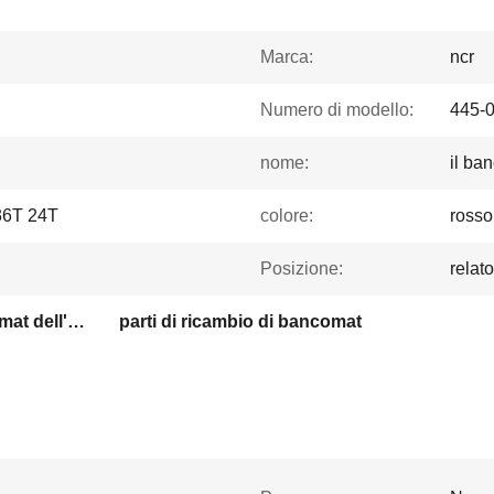
Marca:
ncr
Numero di modello:
445-
nome:
il ba
 36T 24T
colore:
rosso
Posizione:
relat
pezzi meccanici di bancomat dell'ncr
parti di ricambio di bancomat