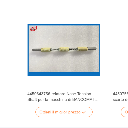
di
4450643756 relatore Nose Tension
44507566
arti di
Shaft per la macchina di BANCOMAT
scarto d
dell'ncr 5887
dell'ncr
dell'ncr
Ottieni il miglior prezzo
O