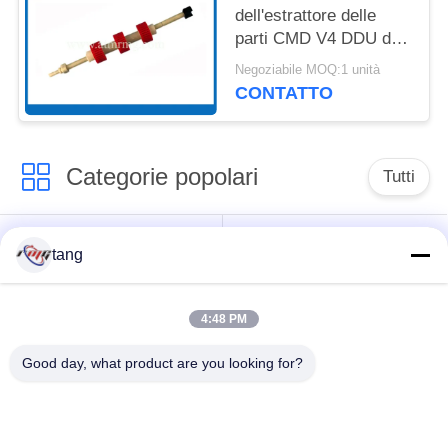
dell'estrattore delle
parti CMD V4 DDU di
BANCOMAT di Wincor
Negoziabile MOQ:1 unità
con l'asse
CONTATTO
Categorie popolari
Tutti
Pezzi di ricambio di
il bancomat i pezzi
tang
BANCOMAT
meccanici
4:48 PM
parti di bancomat di
Parti di BANCOMAT
wincor
dell'ncr
Good day, what product are you looking for?
Parti di BANCOMAT
Parti di BANCOMAT
di NMD
di Diebold