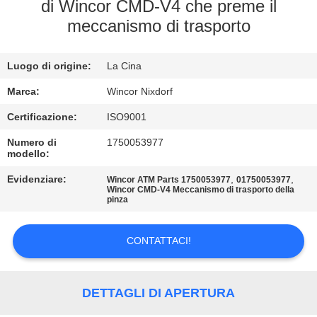
di Wincor CMD-V4 che preme il
meccanismo di trasporto
CONTROLLO
QUALITÀ
Luogo di origine:
La Cina
CONTATTACI
Marca:
Wincor Nixdorf
Certificazione:
ISO9001
NOTIZIE
Numero di
1750053977
modello:
Evidenziare:
,
,
CASI
Wincor ATM Parts 1750053977
01750053977
Wincor CMD-V4 Meccanismo di trasporto della
pinza
RICHIEDI UN
CONTATTACI!
PREVENTIVO
DETTAGLI DI APERTURA
MAPPA