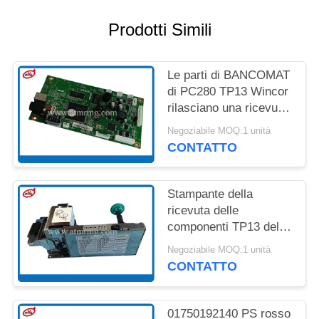
DEL
SITO
Prodotti Simili
POLITICA
Le parti di BANCOMAT
SULLA
di PC280 TP13 Wincor
rilasciano una ricevuta
RISERVATEZZA
lo stampatore Control
Negoziabile MOQ:1 unità
Board 01750189334
CONTATTO
Stampante della
ricevuta delle
componenti TP13 della
macchina di bancomat
Negoziabile MOQ:1 unità
di Wincor Procash
CONTATTO
PC280
01750192140 PS rosso