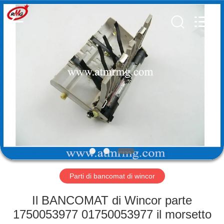
Rong
Mei
Guang
Science
And
Technology
Co.,
Ltd..
CASA
All
Rights
Reserved.
PRODOTTI
SU
DI
NOI
VISITA
Parti di bancomat di wincor
ALLA
Il BANCOMAT di Wincor parte
FABBRICA
1750053977 01750053977 il morsetto