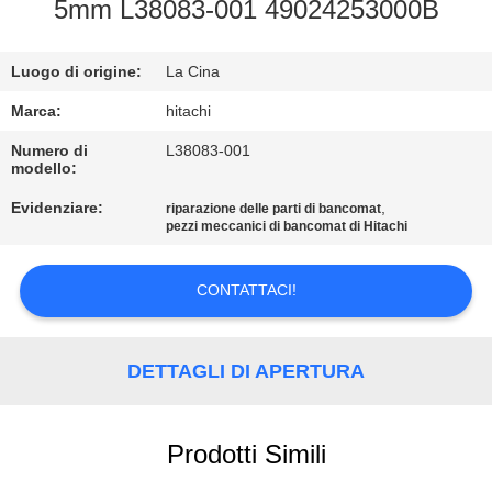
5mm L38083-001 49024253000B
CONTROLLO
Luogo di origine:
La Cina
QUALITÀ
Marca:
hitachi
CONTATTACI
Numero di
L38083-001
modello:
Evidenziare:
,
riparazione delle parti di bancomat
NOTIZIE
pezzi meccanici di bancomat di Hitachi
CASI
CONTATTACI!
RICHIEDI UN
DETTAGLI DI APERTURA
PREVENTIVO
Prodotti Simili
MAPPA