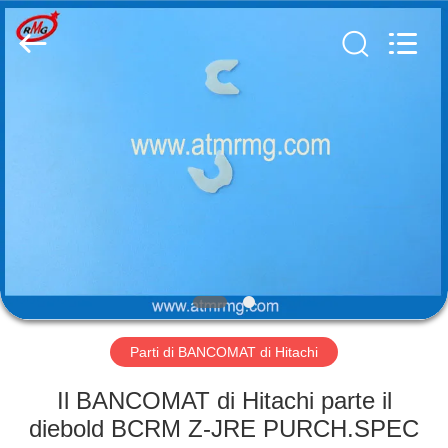
Rong
Mei
Guang
Science
And
Technology
Co.,
Ltd..
CASA
All
Rights
Reserved.
PRODOTTI
SU
DI
NOI
VISITA
Parti di BANCOMAT di Hitachi
ALLA
Il BANCOMAT di Hitachi parte il
FABBRICA
diebold BCRM Z-JRE PURCH.SPEC