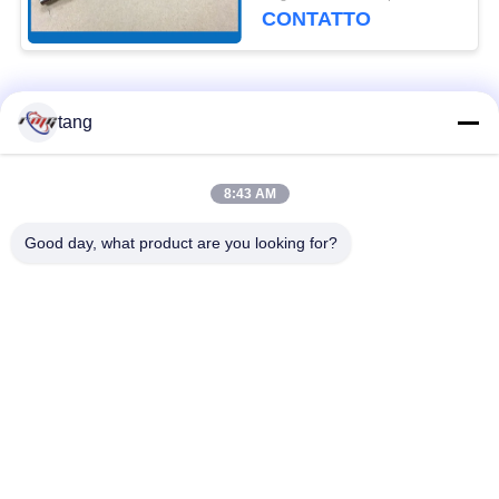
Hitachi HCM
CONTATTO
Categorie popolari
Tutti
tang
Pezzi di ricambio di
il bancomat i pezzi
8:43 AM
BANCOMAT
meccanici
Good day, what product are you looking for?
parti di bancomat di
Parti di BANCOMAT
wincor
dell'ncr
Parti di BANCOMAT
Parti di BANCOMAT
di NMD
di Diebold
Parti di BANCOMAT
Macchina della Banca
di Hitachi
di BANCOMAT