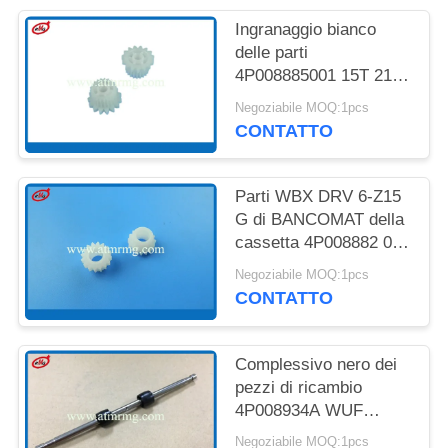
DEL
Ingranaggio bianco
SITO
delle parti
4P008885001 15T 21T
POLITICA
dell'attrezzatura di
Negoziabile MOQ:1pcs
bancomat di Hitachi
SULLA
CONTATTO
HCM 2845V
RISERVATEZZA
Parti WBX DRV 6-Z15
G di BANCOMAT della
cassetta 4P008882 001
Hitachi del RB di HCM
Negoziabile MOQ:1pcs
CONTATTO
Complessivo nero dei
pezzi di ricambio
4P008934A WUF
IDL1.S di bancomat di
Negoziabile MOQ:1pcs