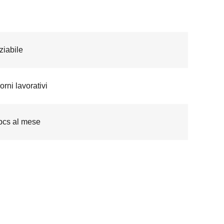
iabile
orni lavorativi
pcs al mese