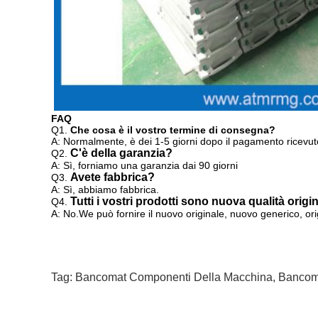
FAQ
Q1.
Che cosa è il vostro termine di consegna?
A: Normalmente, è dei 1-5 giorni dopo il pagamento ricevut
C'è della garanzia?
Q2.
A: Sì, forniamo una garanzia dai 90 giorni
Avete fabbrica?
Q3.
A: Sì, abbiamo fabbrica.
Tutti i vostri prodotti sono nuova qualità origi
Q4.
A: No.We può fornire
il nuovo originale, nuovo generico, or
Tag:
Bancomat Componenti Della Macchina
,
Bancoma