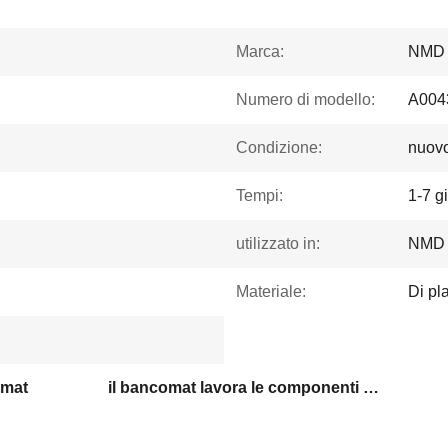
Marca:
NMD
Numero di modello:
A004
Condizione:
nuovo
Tempi:
1-7 gi
utilizzato in:
NMD 
Materiale:
Di pl
omat
il bancomat lavora le componenti a macchina