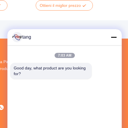
Ottieni il miglior prezzo
tang
7:03 AM
a Più Grande Ricerca E Sviluppo E
Good day, what product are you looking 
roduzione ATM Spare Parts Fornitore In Cina
for?