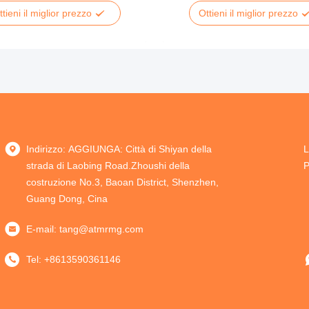
ttieni il miglior prezzo
Ottieni il miglior prezzo
Indirizzo: AGGIUNGA: Città di Shiyan della
L
strada di Laobing Road.Zhoushi della
P
costruzione No.3, Baoan District, Shenzhen,
Guang Dong, Cina
E-mail:
tang@atmrmg.com
Tel:
+8613590361146