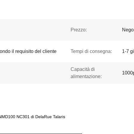
Prezzo:
Negoz
ndo il requisito del cliente
Tempi di consegna:
1-7 gi
Capacità di
1000
alimentazione:
 NMD100 NC301 di DelaRue Talaris