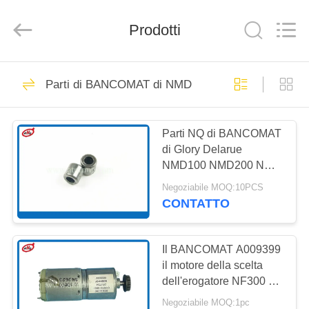
Rong
Mei
Guang
Prodotti
Science
And
Technology
Co.,
Ltd..
CASA
931
All
Rights
Parti di BANCOMAT di NMD
Reserved.
Pezzi di ricambio di
PRODOTTI
BANCOMAT
Parti NQ di BANCOMAT
di Glory Delarue
SU
NMD100 NMD200 NMD
DI
che sopportano 4*8*8
Negoziabile MOQ:10PCS
A001593
NOI
CONTATTO
831
il bancomat i pezzi
VISITA
Il BANCOMAT A009399
il motore della scelta
ALLA
meccanici
dell'erogatore NF300 dei
FABBRICA
pezzi meccanici
Negoziabile MOQ:1pc