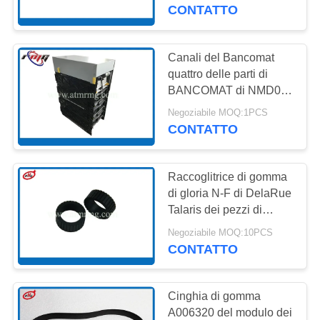
NMD100 NMD050
CONTATTO
CONTROLLO
QUALITÀ
Canali del Bancomat
958
quattro delle parti di
parti di bancomat di
BANCOMAT di NMD050
CONTATTACI
NMD con le cassette
wincor
Negoziabile MOQ:1PCS
CONTATTO
NOTIZIE
Raccoglitrice di gomma
CASI
di gloria N-F di DelaRue
Talaris dei pezzi di
1651
ricambio di BANCOMAT
RICHIEDI UN
Negoziabile MOQ:10PCS
Parti di BANCOMAT
di A009093 A004538
CONTATTO
PREVENTIVO
NMD
dell'ncr
MAPPA
Cinghia di gomma
A006320 del modulo dei