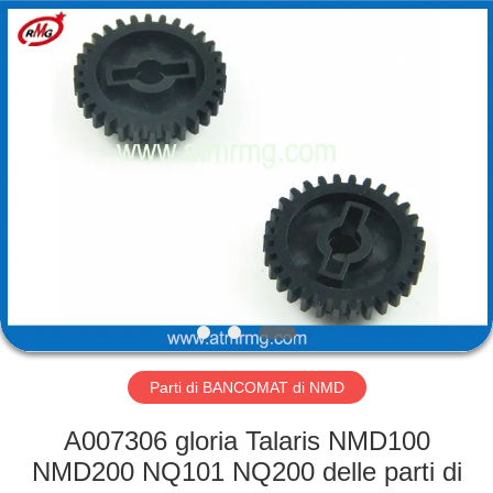
Rong
Mei
Guang
Science
And
Technology
Co.,
Ltd..
CASA
All
Rights
Reserved.
PRODOTTI
SU
DI
NOI
VISITA
Parti di BANCOMAT di NMD
ALLA
A007306 gloria Talaris NMD100
FABBRICA
NMD200 NQ101 NQ200 delle parti di