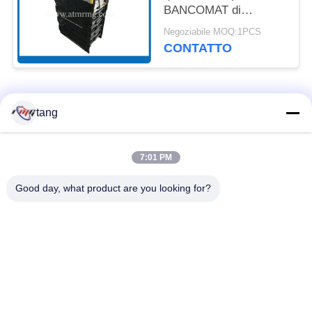
BANCOMAT di
NMD050 NMD con le
Negoziabile MOQ:1PCS
cassette
CONTATTO
Categorie popolari
Tutti
tang
Pezzi di ricambio di
il bancomat i pezzi
7:01 PM
BANCOMAT
meccanici
Good day, what product are you looking for?
parti di bancomat di
Parti di BANCOMAT
wincor
dell'ncr
Parti di BANCOMAT
Parti di BANCOMAT
di NMD
di Diebold