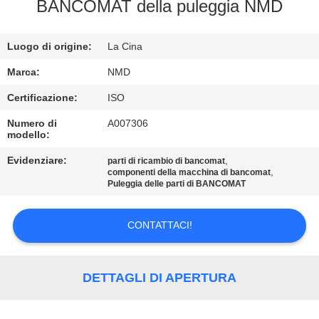
BANCOMAT della puleggia NMD
CONTROLLO
Luogo di origine:
La Cina
QUALITÀ
Marca:
NMD
CONTATTACI
Certificazione:
ISO
Numero di
A007306
modello:
NOTIZIE
Evidenziare:
,
parti di ricambio di bancomat
,
componenti della macchina di bancomat
CASI
Puleggia delle parti di BANCOMAT
CONTATTACI!
RICHIEDI UN
PREVENTIVO
DETTAGLI DI APERTURA
MAPPA