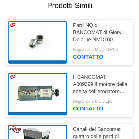
DEL
Prodotti Simili
SITO
Parti NQ di
POLITICA
BANCOMAT di Glory
Delarue NMD100
SULLA
NMD200 NMD che
RISERVATEZZA
Negoziabile MOQ:10PCS
sopportano 4*8*8
CONTATTO
A001593
Il BANCOMAT
A009399 il motore della
scelta dell'erogatore
NF300 dei pezzi
Negoziabile MOQ:1pc
meccanici NMD100
CONTATTO
NMD050
Canali del Bancomat
quattro delle parti di