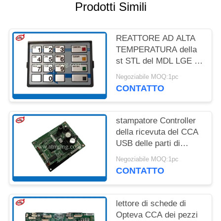
DEL
Prodotti Simili
SITO
REATTORE AD ALTA
POLITICA
TEMPERATURA della
st STL del MDL LGE di
SULLA
Diebold EPP7 BSC
Negoziabile MOQ:1pc
RISERVATEZZA
delle parti di ricambio
CONTATTO
di BANCOMAT
49249428000A
stampatore Controller
della ricevuta del CCA
USB delle parti di
BANCOMAT di
Negoziabile MOQ:1pc
39015104000B Diebold
CONTATTO
lettore di schede di
Opteva CCA dei pezzi