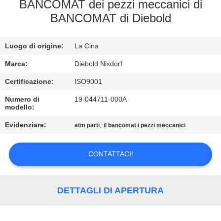
BANCOMAT dei pezzi meccanici di
BANCOMAT di Diebold
CONTROLLO
QUALITÀ
Luogo di origine:
La Cina
CONTATTACI
Marca:
Diebold Nixdorf
Certificazione:
ISO9001
NOTIZIE
Numero di
19-044711-000A
modello:
Evidenziare:
,
CASI
atm parti
il bancomat i pezzi meccanici
CONTATTACI!
RICHIEDI UN
PREVENTIVO
DETTAGLI DI APERTURA
MAPPA