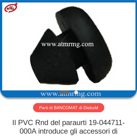
Rong
Mei
Guang
Science
And
Technology
Co.,
Ltd..
CASA
All
Rights
Reserved.
PRODOTTI
SU
DI
NOI
VISITA
Parti di BANCOMAT di Diebold
ALLA
Il PVC Rnd del paraurti 19-044711-
FABBRICA
000A introduce gli accessori di