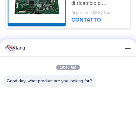
di ricambio di
49209542000F Diebold
Negoziabile MOQ:1pc
Controller
CONTATTO
Categorie popolari
Tutti
tang
Pezzi di ricambio di
il bancomat i pezzi
10:45 AM
BANCOMAT
meccanici
Good day, what product are you looking for?
parti di bancomat di
Parti di BANCOMAT
wincor
dell'ncr
Parti di BANCOMAT
Parti di BANCOMAT
di NMD
di Diebold