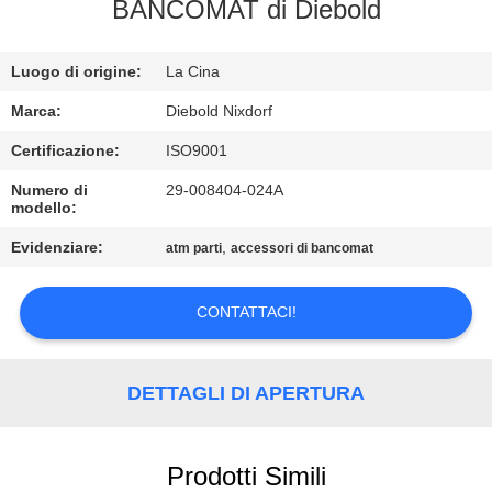
BANCOMAT di Diebold
CONTROLLO
Luogo di origine:
La Cina
QUALITÀ
Marca:
Diebold Nixdorf
CONTATTACI
Certificazione:
ISO9001
Numero di
29-008404-024A
modello:
NOTIZIE
Evidenziare:
,
atm parti
accessori di bancomat
CASI
CONTATTACI!
RICHIEDI UN
PREVENTIVO
DETTAGLI DI APERTURA
MAPPA
Prodotti Simili