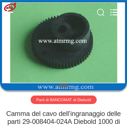
Rong
Mei
Guang
Science
And
Technology
Co.,
Ltd..
CASA
All
Rights
Reserved.
PRODOTTI
SU
DI
NOI
VISITA
Parti di BANCOMAT di Diebold
ALLA
Camma del cavo dell'ingranaggio delle
FABBRICA
parti 29-008404-024A Diebold 1000 di