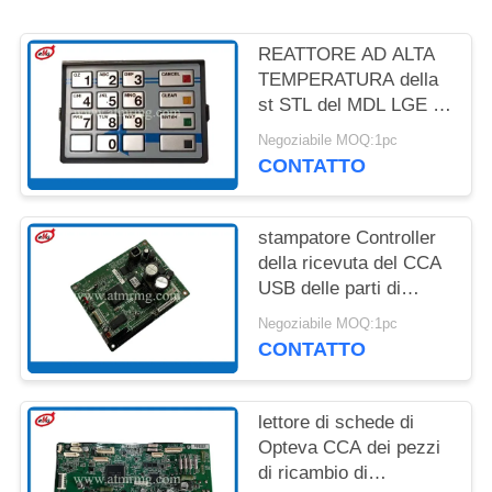
DEL
SITO
REATTORE AD ALTA
TEMPERATURA della
POLITICA
st STL del MDL LGE di
Diebold EPP7 BSC
SULLA
Negoziabile MOQ:1pc
delle parti di ricambio
CONTATTO
RISERVATEZZA
di BANCOMAT
49249428000A
stampatore Controller
della ricevuta del CCA
USB delle parti di
BANCOMAT di
Negoziabile MOQ:1pc
39015104000B Diebold
CONTATTO
lettore di schede di
Opteva CCA dei pezzi
di ricambio di