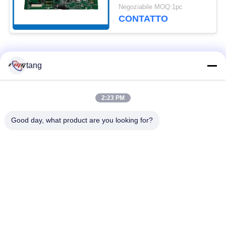
49209542000F Diebold
Negoziabile MOQ:1pc
Controller
CONTATTO
Categorie popolari
Tutti
tang
Pezzi di ricambio di
il bancomat i pezzi
2:23 PM
BANCOMAT
meccanici
Good day, what product are you looking for?
parti di bancomat di
Parti di BANCOMAT
wincor
dell'ncr
Parti di BANCOMAT
Parti di BANCOMAT
di NMD
di Diebold
Parti di BANCOMAT
Macchina della Banca