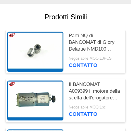
DEL
SITO
Prodotti Simili
POLITICA
Parti NQ di
SULLA
BANCOMAT di Glory
RISERVATEZZA
Delarue NMD100
NMD200 NMD che
Negoziabile MOQ:10PCS
sopportano 4*8*8
CONTATTO
A001593
Il BANCOMAT
A009399 il motore della
scelta dell'erogatore
NF300 dei pezzi
Negoziabile MOQ:1pc
meccanici NMD100
CONTATTO
NMD050