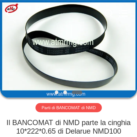
Rong
Mei
Guang
Science
And
Technology
Co.,
Ltd..
CASA
All
Rights
Reserved.
PRODOTTI
SU
DI
NOI
VISITA
Parti di BANCOMAT di NMD
ALLA
Il BANCOMAT di NMD parte la cinghia
FABBRICA
10*222*0.65 di Delarue NMD100