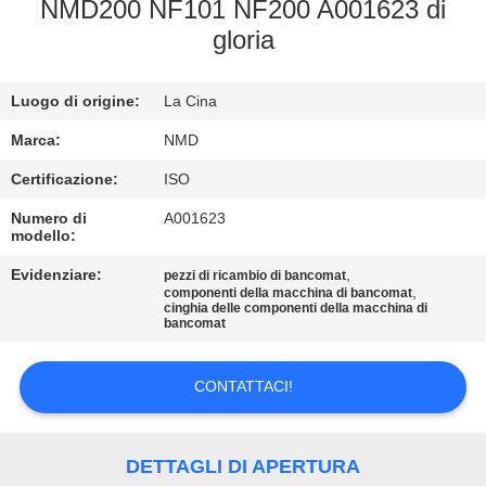
NMD200 NF101 NF200 A001623 di
gloria
CONTROLLO
QUALITÀ
Luogo di origine:
La Cina
CONTATTACI
Marca:
NMD
Certificazione:
ISO
NOTIZIE
Numero di
A001623
modello:
Evidenziare:
,
CASI
pezzi di ricambio di bancomat
,
componenti della macchina di bancomat
cinghia delle componenti della macchina di
bancomat
RICHIEDI UN
PREVENTIVO
CONTATTACI!
MAPPA
DETTAGLI DI APERTURA