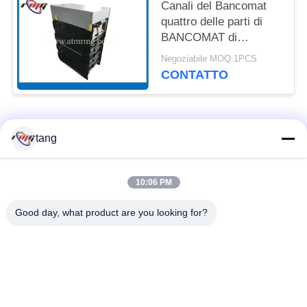
Canali del Bancomat
quattro delle parti di
BANCOMAT di
NMD050 NMD con le
Negoziabile MOQ:1PCS
cassette
CONTATTO
Categorie popolari
Tutti
tang
Pezzi di ricambio di
il bancomat i pezzi
10:06 PM
BANCOMAT
meccanici
Good day, what product are you looking for?
parti di bancomat di
Parti di BANCOMAT
wincor
dell'ncr
Parti di BANCOMAT
Parti di BANCOMAT